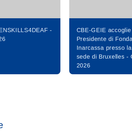
ENSKILLS4DEAF -
CBE-GEIE accoglie 
26
Presidente di Fond
Inarcassa presso la
sede di Bruxelles -
2026
e