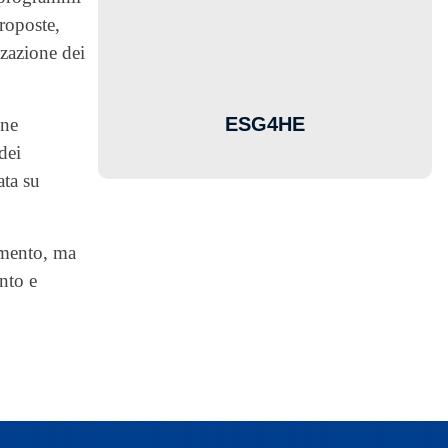
roposte,
zzazione dei
ESG4HE
one
dei
ata su
amento, ma
nto e