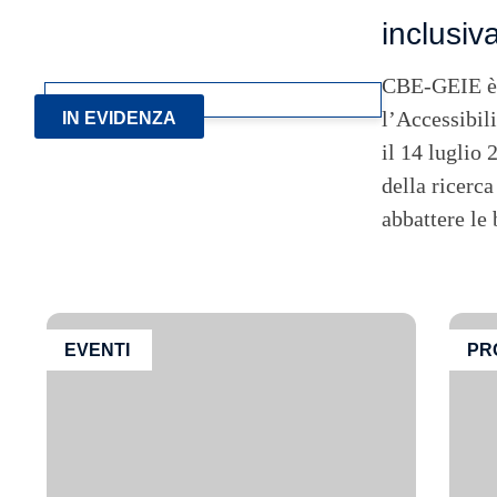
inclusiv
CBE-GEIE è li
l’Accessibil
IN EVIDENZA
il 14 luglio 
della ricerca
abbattere le
EVENTI
PR