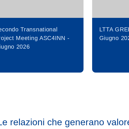
econdo Transnational
LTTA GRE
roject Meeting ASC4INN -
Giugno 20
iugno 2026
Le relazioni che generano valor