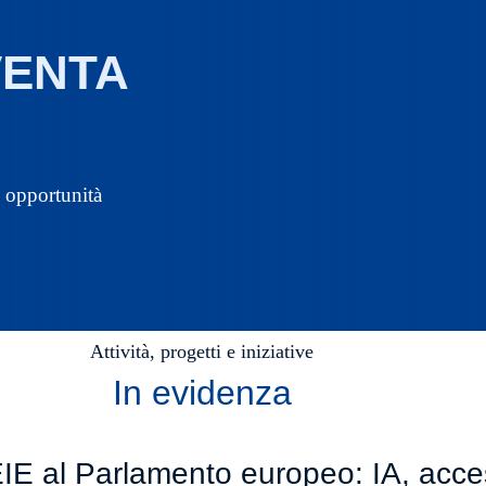
VENTA
e opportunità
Attività, progetti e iniziative
In evidenza
E al Parlamento europeo: IA, access