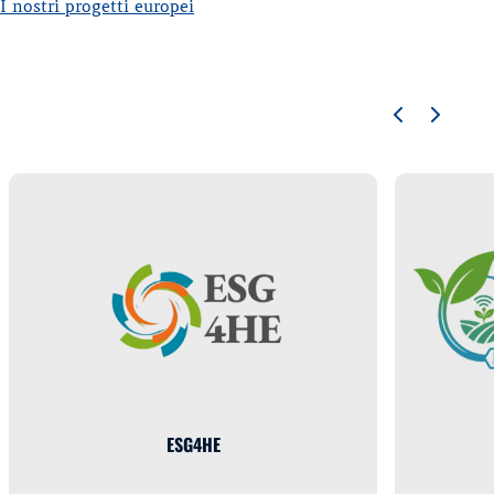
I nostri progetti europei
ESG4HE