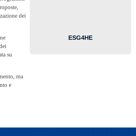
roposte,
zzazione dei
ESG4HE
one
dei
ata su
amento, ma
nto e