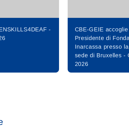
ENSKILLS4DEAF -
CBE-GEIE accoglie 
26
Presidente di Fond
Inarcassa presso la
sede di Bruxelles -
2026
e