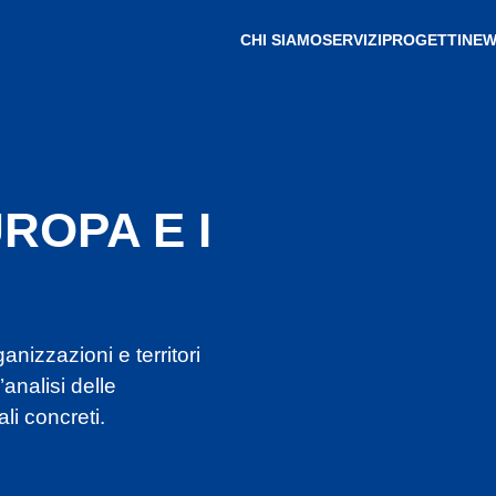
CHI SIAMO
SERVIZI
PROGETTI
NEW
ROPA E I
izzazioni e territori
analisi delle
li concreti.