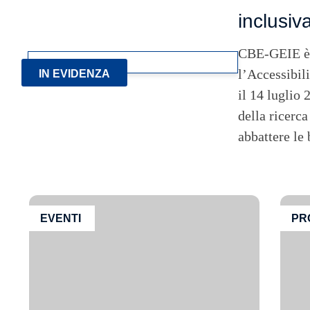
inclusiv
CBE-GEIE è li
l’Accessibil
IN EVIDENZA
il 14 luglio 
della ricerca
abbattere le
EVENTI
PR