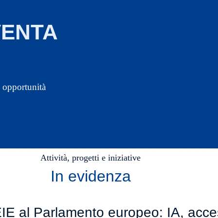
VENTA
e opportunità
Attività, progetti e iniziative
In evidenza
E al Parlamento europeo: IA, access