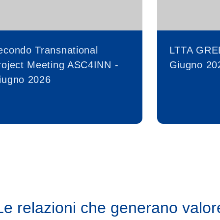
econdo Transnational
LTTA GRE
roject Meeting ASC4INN -
Giugno 20
iugno 2026
Le relazioni che generano valor