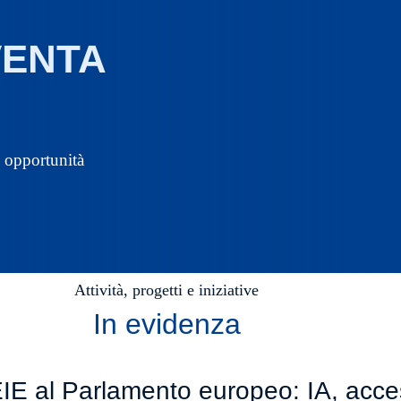
VENTA
e opportunità
Attività, progetti e iniziative
In evidenza
E al Parlamento europeo: IA, access