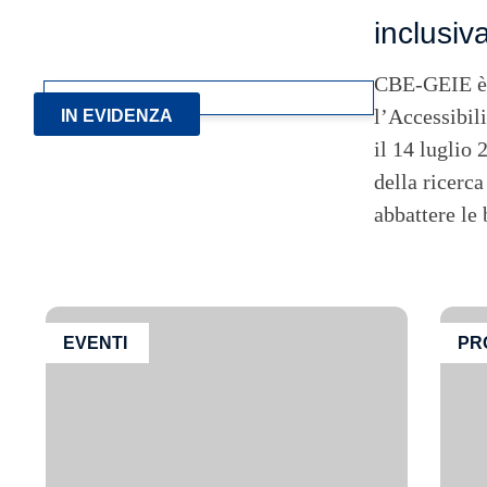
inclusiv
CBE-GEIE è li
l’Accessibil
IN EVIDENZA
il 14 luglio 
della ricerca
abbattere le
EVENTI
PR