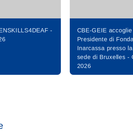
ENSKILLS4DEAF -
CBE-GEIE accoglie 
26
Presidente di Fond
Inarcassa presso la
sede di Bruxelles -
2026
e