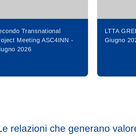
econdo Transnational
LTTA GRE
roject Meeting ASC4INN -
Giugno 20
iugno 2026
Le relazioni che generano valor