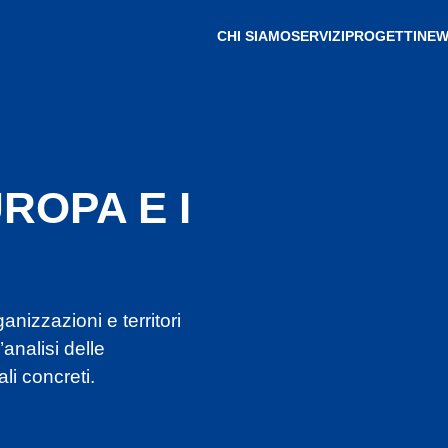
CHI SIAMO
SERVIZI
PROGETTI
NEW
ROPA E I
izzazioni e territori
analisi delle
li concreti.