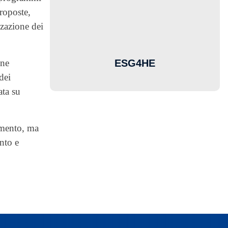
roposte,
zzazione dei
ESG4HE
one
dei
ata su
amento, ma
nto e