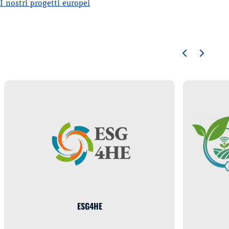
I nostri progetti europei
ESG4HE