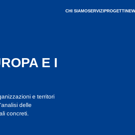
CHI SIAMO
SERVIZI
PROGETTI
NEW
ROPA E I
izzazioni e territori
analisi delle
li concreti.