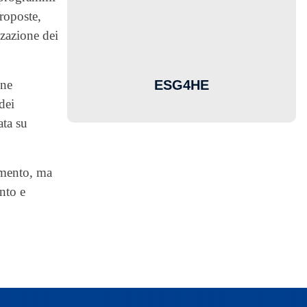
roposte,
zzazione dei
ESG4HE
one
dei
ata su
amento, ma
nto e