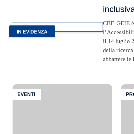
inclusiv
CBE-GEIE è li
l’Accessibil
IN EVIDENZA
il 14 luglio 
della ricerca
abbattere le
EVENTI
PR