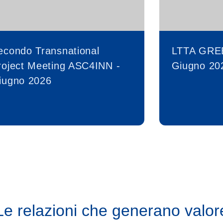
econdo Transnational
LTTA GRE
roject Meeting ASC4INN -
Giugno 20
iugno 2026
Le relazioni che generano valor