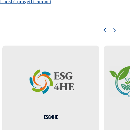
I nostri progetti europei
ESG4HE