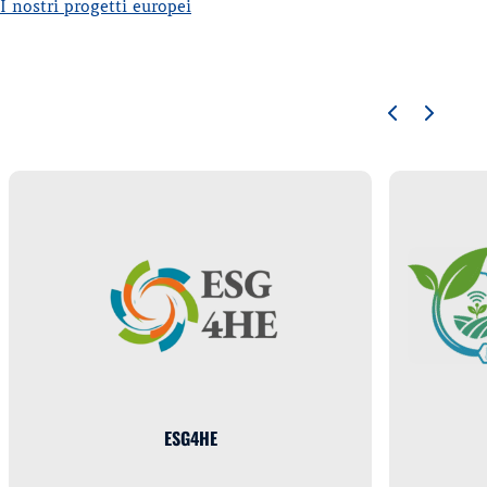
I nostri progetti europei
ESG4HE