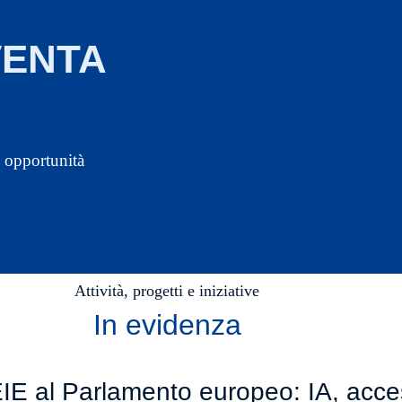
VENTA
e opportunità
Attività, progetti e iniziative
In evidenza
E al Parlamento europeo: IA, access