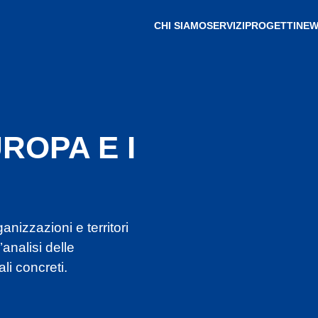
CHI SIAMO
SERVIZI
PROGETTI
NEW
ROPA E I
izzazioni e territori
analisi delle
li concreti.