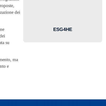
roposte,
zzazione dei
ESG4HE
one
dei
ata su
amento, ma
nto e