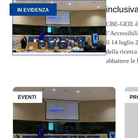
inclusiv
IN EVIDENZA
CBE-GEIE è li
l’Accessibil
il 14 luglio 
della ricerca
abbattere le
EVENTI
PR