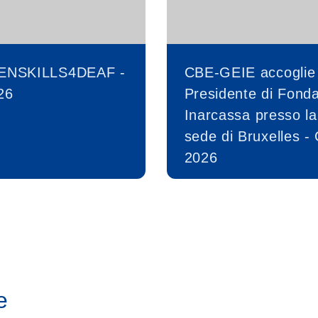
ENSKILLS4DEAF -
CBE-GEIE accoglie 
26
Presidente di Fond
Inarcassa presso la
sede di Bruxelles -
2026
e