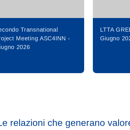
econdo Transnational
LTTA GRE
roject Meeting ASC4INN -
Giugno 20
iugno 2026
Le relazioni che generano valor