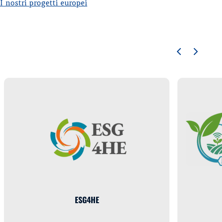
I nostri progetti europei
ESG4HE