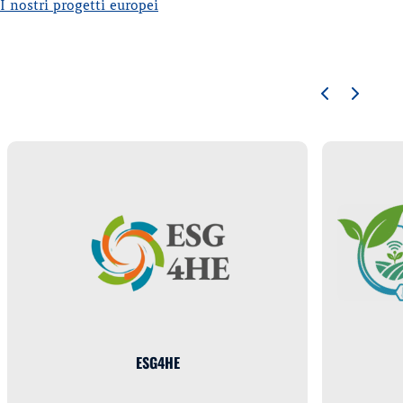
I nostri progetti europei
ESG4HE