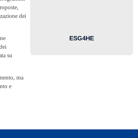
roposte,
zzazione dei
ESG4HE
one
dei
ata su
amento, ma
nto e