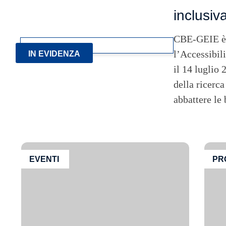
inclusiv
CBE-GEIE è li
l’Accessibil
IN EVIDENZA
il 14 luglio 
della ricerca
abbattere le
EVENTI
PR