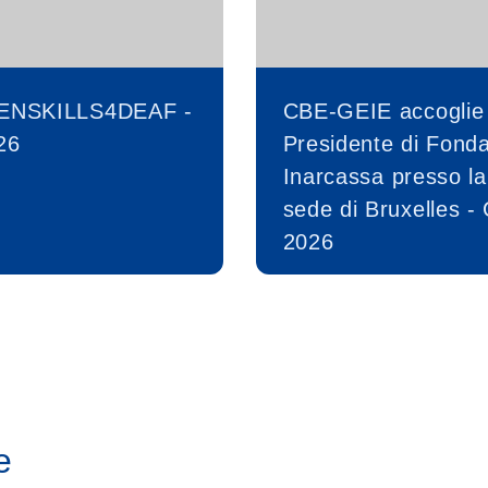
ENSKILLS4DEAF -
CBE-GEIE accoglie 
26
Presidente di Fond
Inarcassa presso la
sede di Bruxelles -
2026
e