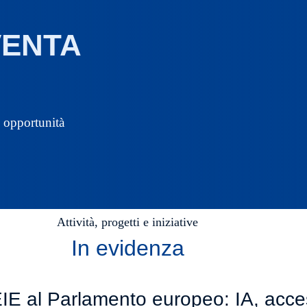
VENTA
e opportunità
Attività, progetti e iniziative
In evidenza
E al Parlamento europeo: IA, access