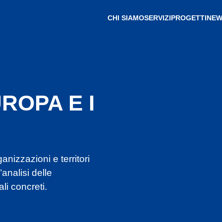
CHI SIAMO
SERVIZI
PROGETTI
NEW
ROPA E I
izzazioni e territori
analisi delle
li concreti.