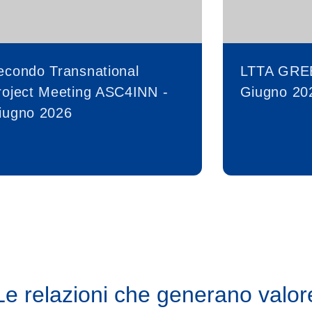
econdo Transnational
LTTA GRE
roject Meeting ASC4INN -
Giugno 20
iugno 2026
Le relazioni che generano valor