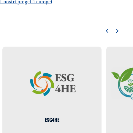
I nostri progetti europei
ESG4HE