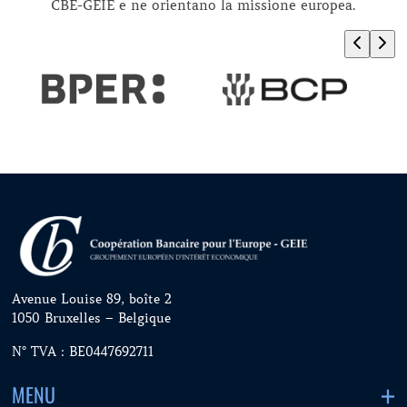
CBE-GEIE e ne orientano la missione europea.
Avenue Louise 89, boîte 2
1050 Bruxelles – Belgique
N° TVA : BE0447692711
MENU