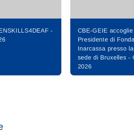
ENSKILLS4DEAF -
CBE-GEIE accoglie 
26
Presidente di Fond
Inarcassa presso la
sede di Bruxelles -
2026
e