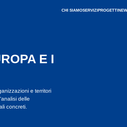
CHI SIAMO
SERVIZI
PROGETTI
NEW
ROPA E I
izzazioni e territori
analisi delle
li concreti.