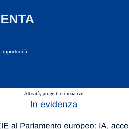
VENTA
e opportunità
Attività, progetti e iniziative
In evidenza
E al Parlamento europeo: IA, access