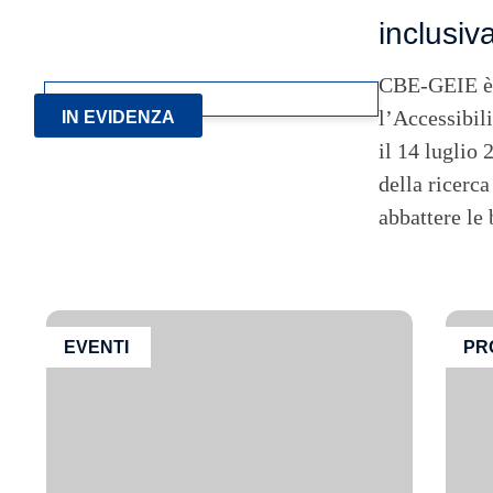
inclusiv
CBE-GEIE è li
l’Accessibil
IN EVIDENZA
il 14 luglio 
della ricerca
abbattere le
EVENTI
PR