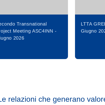
econdo Transnational
LTTA GRE
roject Meeting ASC4INN -
Giugno 20
iugno 2026
Le relazioni che generano valor