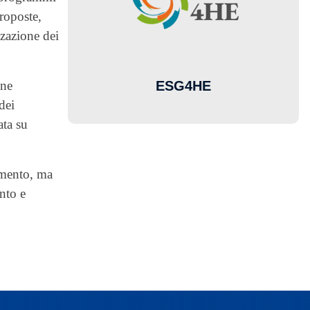
roposte,
zzazione dei
ESG4HE
one
dei
ata su
amento, ma
nto e