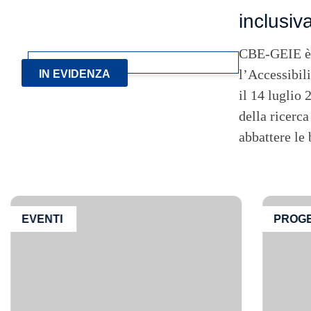
inclusiv
CBE-GEIE è li
l’Accessibil
IN EVIDENZA
il 14 luglio 
della ricerca
abbattere le
EVENTI
PROGE