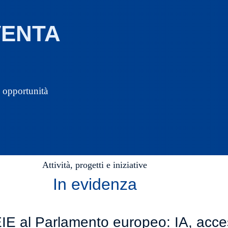
VENTA
e opportunità
Attività, progetti e iniziative
In evidenza
E al Parlamento europeo: IA, access