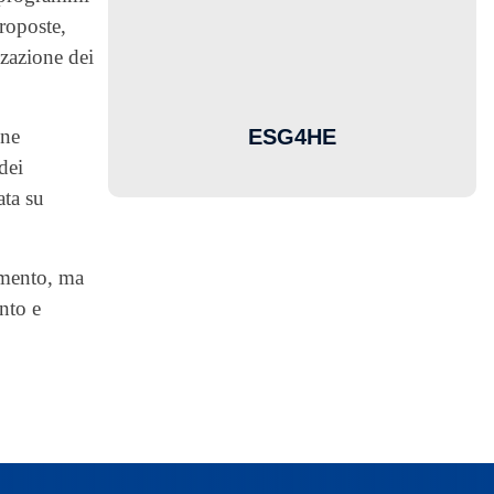
roposte,
zzazione dei
ESG4HE
one
dei
ata su
amento, ma
nto e