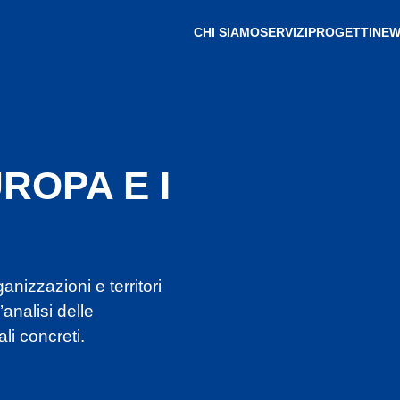
CHI SIAMO
SERVIZI
PROGETTI
NEW
ROPA E I
izzazioni e territori
analisi delle
li concreti.