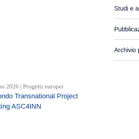
Studi e 
Pubblicaz
Archivio 
no 2026
|
Progetti europei
ndo Transnational Project
ting ASC4INN