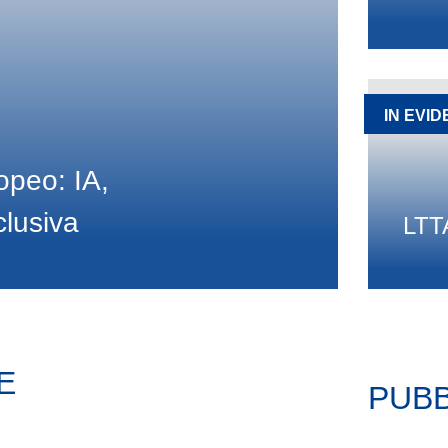
IN EVI
peo: IA,
clusiva
LTT
E
PUBB